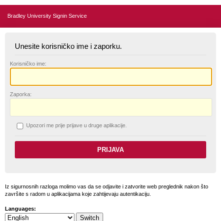
Bradley University Signin Service
Unesite korisničko ime i zaporku.
K
orisničko ime:
Z
aporka:
U
pozori me prije prijave u druge aplikacije.
Iz sigurnosnih razloga molimo vas da se odjavite i zatvorite web preglednik nakon što
završite s radom u aplikacijama koje zahtijevaju autentikaciju.
Languages: