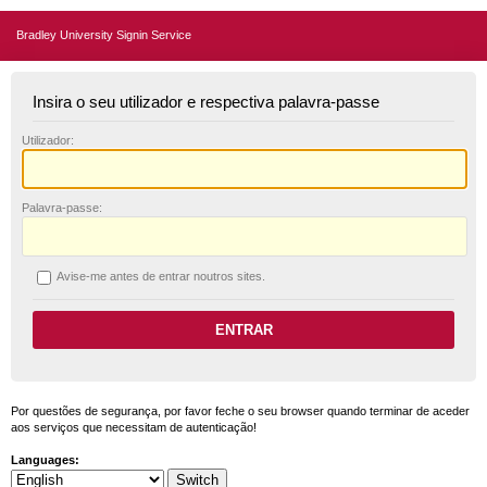
Bradley University Signin Service
Insira o seu utilizador e respectiva palavra-passe
U
tilizador:
P
alavra-passe:
A
vise-me antes de entrar noutros sites.
Por questões de segurança, por favor feche o seu browser quando terminar de aceder
aos serviços que necessitam de autenticação!
Languages: