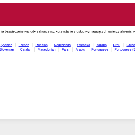
ia bezpieczeństwa, gdy zakończysz korzystanie z usług wymagających uwierzytelnienia, wyl
Spanish
French
Russian
Nederlands
Svenska
Italiano
Urdu
Chine
Slovenian
Catalan
Macedonian
Farsi
Arabic
Portuguese
Portuguese (B