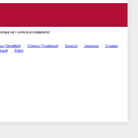
oguj się i zamknij przeglądarkę!
se (Simplified)
Chinese (Traditional)
Deutsch
Japanese
Croatian
razil)
Polish