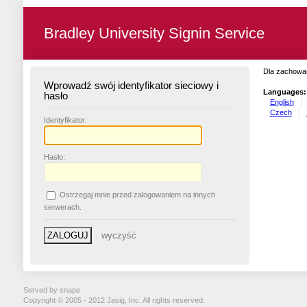
Bradley University Signin Service
Dla zachowan
Wprowadź swój identyfikator sieciowy i
Languages:
hasło
English
Czech
I
dentyfikator:
H
asło:
O
strzegaj mnie przed zalogowaniem na innych
serwerach.
Served by snape
Copyright © 2005 - 2012 Jasig, Inc. All rights reserved.