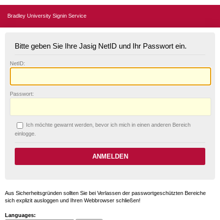
Bradley University Signin Service
Bitte geben Sie Ihre Jasig NetID und Ihr Passwort ein.
N
etID:
P
asswort:
Ich möchte ge
w
arnt werden, bevor ich mich in einen anderen Bereich
einlogge.
Aus Sicherheitsgründen sollten Sie bei Verlassen der passwortgeschützten Bereiche
sich explizit ausloggen und Ihren Webbrowser schließen!
Languages: