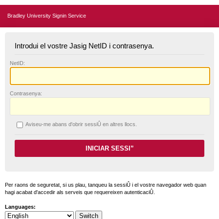
Bradley University Signin Service
Introdui el vostre Jasig NetID i contrasenya.
N
etID:
C
ontrasenya:
A
viseu-me abans d'obrir sessiÛ en altres llocs.
Per raons de seguretat, si us plau, tanqueu la sessiÛ i el vostre navegador web quan
hagi acabat d'accedir als serveis que requereixen autenticaciÛ.
Languages: