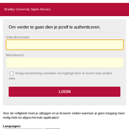
Bradley University Signin Service
Om verder te gaan dien je jezelf te authenticeren.
G
ebruikersnaam:
W
achtwoord:
V
raag toestemming vooraleer me ingelogd door te sturen naar andere
sites.
Voor de veiligheid moet je uitloggen en je browser sluiten wanneer je geen toegang meer
nodig hebt tot afgeschermde applicaties!
Languages: