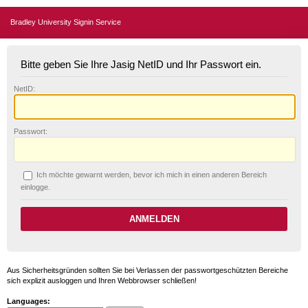
Bradley University Signin Service
Bitte geben Sie Ihre Jasig NetID und Ihr Passwort ein.
N
etID:
P
asswort:
Ich möchte ge
w
arnt werden, bevor ich mich in einen anderen Bereich
einlogge.
Aus Sicherheitsgründen sollten Sie bei Verlassen der passwortgeschützten Bereiche
sich explizit ausloggen und Ihren Webbrowser schließen!
Languages: