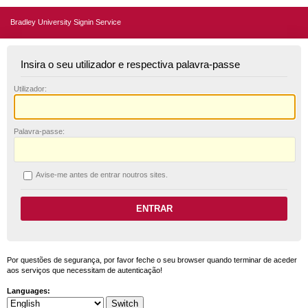
Bradley University Signin Service
Insira o seu utilizador e respectiva palavra-passe
U
tilizador:
P
alavra-passe:
A
vise-me antes de entrar noutros sites.
Por questões de segurança, por favor feche o seu browser quando terminar de aceder
aos serviços que necessitam de autenticação!
Languages: