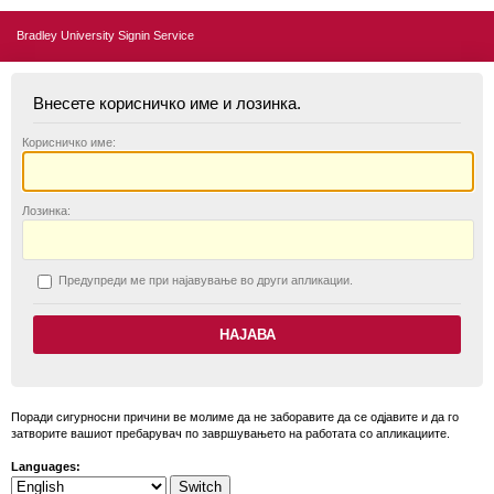
Bradley University Signin Service
Внесете корисничко име и лозинка.
К
орисничко име:
Л
озинка:
П
редупреди ме при најавување во други апликации.
Поради сигурносни причини ве молиме да не заборавите да се одјавите и да го
затворите вашиот пребарувач по завршувањето на работата со апликациите.
Languages: