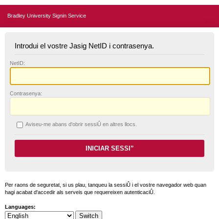
Bradley University Signin Service
Introdui el vostre Jasig NetID i contrasenya.
N
etID:
C
ontrasenya:
A
viseu-me abans d'obrir sessiÛ en altres llocs.
Per raons de seguretat, si us plau, tanqueu la sessiÛ i el vostre navegador web quan
hagi acabat d'accedir als serveis que requereixen autenticaciÛ.
Languages: