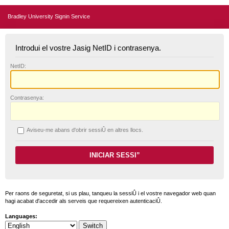
Bradley University Signin Service
Introdui el vostre Jasig NetID i contrasenya.
N
etID:
C
ontrasenya:
A
viseu-me abans d'obrir sessiÛ en altres llocs.
Per raons de seguretat, si us plau, tanqueu la sessiÛ i el vostre navegador web quan
hagi acabat d'accedir als serveis que requereixen autenticaciÛ.
Languages: