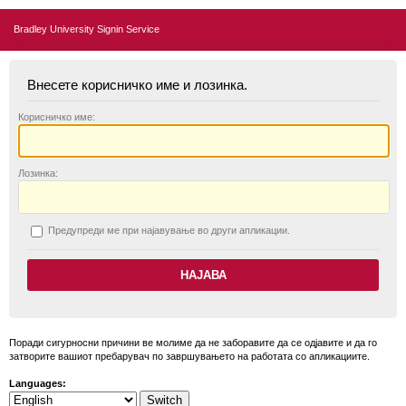
Bradley University Signin Service
Внесете корисничко име и лозинка.
К
орисничко име:
Л
озинка:
П
редупреди ме при најавување во други апликации.
Поради сигурносни причини ве молиме да не заборавите да се одјавите и да го
затворите вашиот пребарувач по завршувањето на работата со апликациите.
Languages: