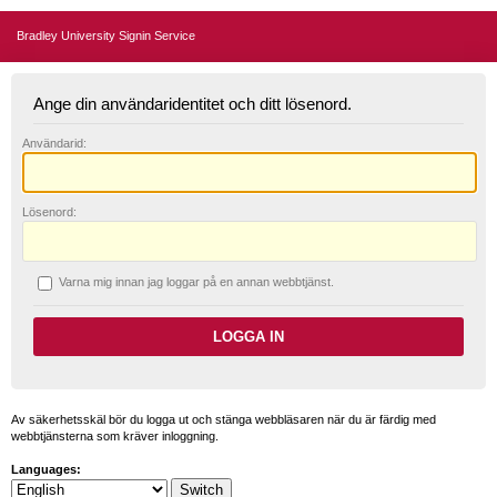
Bradley University Signin Service
Ange din användaridentitet och ditt lösenord.
A
nvändarid:
L
ösenord:
V
arna mig innan jag loggar på en annan webbtjänst.
Av säkerhetsskäl bör du logga ut och stänga webbläsaren när du är färdig med
webbtjänsterna som kräver inloggning.
Languages: