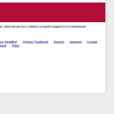
ер, закончив доступ к сервису который нуждается в установлении
se (Simplified)
Chinese (Traditional)
Deutsch
Japanese
Croatian
razil)
Polish