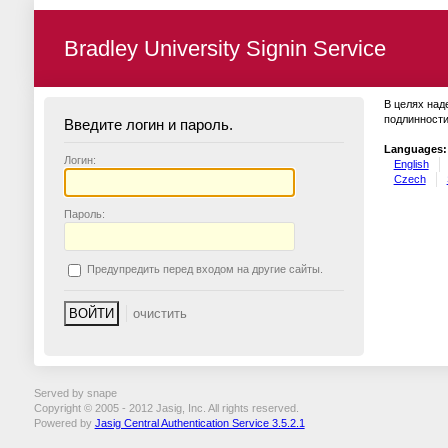
Bradley University Signin Service
В целях над
подлинности
Введите логин и пароль.
Languages:
Логин:
English
Czech
П
ароль:
П
редупредить перед входом на другие сайты.
Served by snape
Copyright © 2005 - 2012 Jasig, Inc. All rights reserved.
Powered by
Jasig Central Authentication Service 3.5.2.1