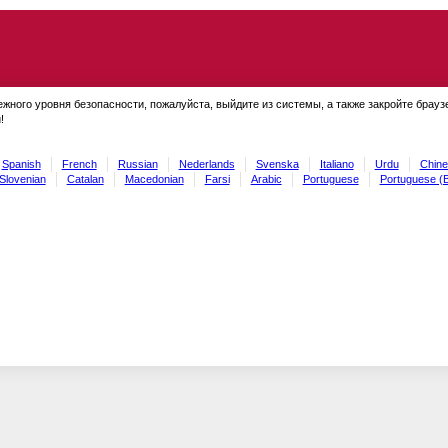
ежного уровня безопасности, пожалуйста, выйдите из системы, а также закройте брауз
!
Spanish
French
Russian
Nederlands
Svenska
Italiano
Urdu
Chine
Slovenian
Catalan
Macedonian
Farsi
Arabic
Portuguese
Portuguese (B