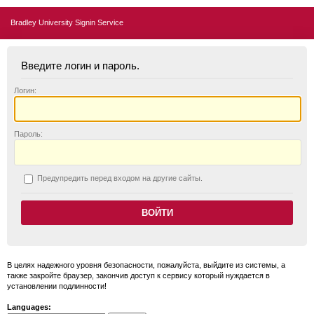
Bradley University Signin Service
Введите логин и пароль.
Логин:
П
ароль:
П
редупредить перед входом на другие сайты.
В целях надежного уровня безопасности, пожалуйста, выйдите из системы, а
также закройте браузер, закончив доступ к сервису который нуждается в
установлении подлинности!
Languages: