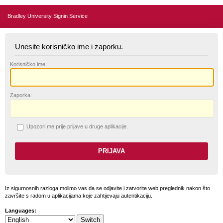
Bradley University Signin Service
Unesite korisničko ime i zaporku.
K
orisničko ime:
Z
aporka:
U
pozori me prije prijave u druge aplikacije.
Iz sigurnosnih razloga molimo vas da se odjavite i zatvorite web preglednik nakon što
završite s radom u aplikacijama koje zahtijevaju autentikaciju.
Languages: