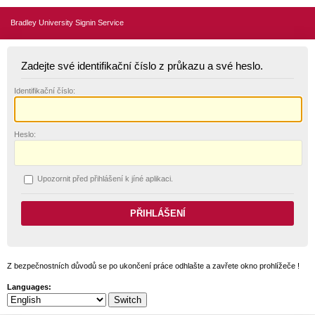
Bradley University Signin Service
Zadejte své identifikační číslo z průkazu a své heslo.
I
dentifikační číslo:
H
eslo:
U
pozornit před přihlášení k jíné aplikaci.
Z bezpečnostních důvodů se po ukončení práce odhlašte a zavřete okno prohlížeče !
Languages: