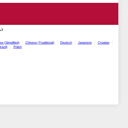
لأ!
se (Simplified)
Chinese (Traditional)
Deutsch
Japanese
Croatian
razil)
Polish