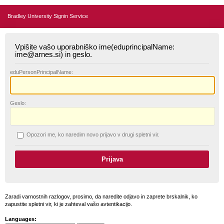
Bradley University Signin Service
Vpišite vašo uporabniško ime(eduprincipalName:
ime@arnes.si) in geslo.
edu
PersonPrincipalName:
G
eslo:
O
pozori me, ko naredim novo prijavo v drugi spletni vir.
Zaradi varnostnih razlogov, prosimo, da naredite odjavo in zaprete brskalnik, ko
zapustite spletni vir, ki je zahteval vašo avtentikacijo.
Languages: