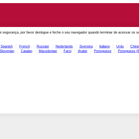
e segurança, por favor deslogue e feche o seu navegador quando terminar de acessar os s
Spanish
French
Russian
Nederlands
Svenska
Italiano
Urdu
Chine
Slovenian
Catalan
Macedonian
Farsi
Arabic
Portuguese
Portuguese (B