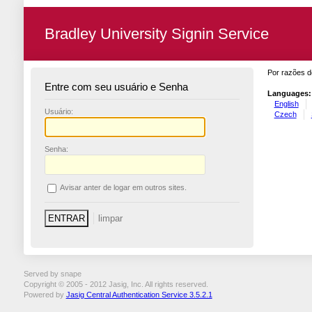
Bradley University Signin Service
Por razões d
Entre com seu usuário e Senha
Languages:
English
U
suário:
Czech
S
enha:
A
visar anter de logar em outros sites.
Served by snape
Copyright © 2005 - 2012 Jasig, Inc. All rights reserved.
Powered by
Jasig Central Authentication Service 3.5.2.1