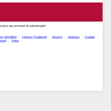
erviços que precisam de autenticação!
se (Simplified)
Chinese (Traditional)
Deutsch
Japanese
Croatian
razil)
Polish