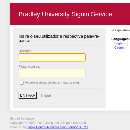
Bradley University Signin Service
Por questões
Insira o seu utilizador e respectiva palavra-
Languages:
passe
English
Czech
U
tilizador:
P
alavra-passe:
A
vise-me antes de entrar noutros sites.
Served by snape
Copyright © 2005 - 2012 Jasig, Inc. All rights reserved.
Powered by
Jasig Central Authentication Service 3.5.2.1