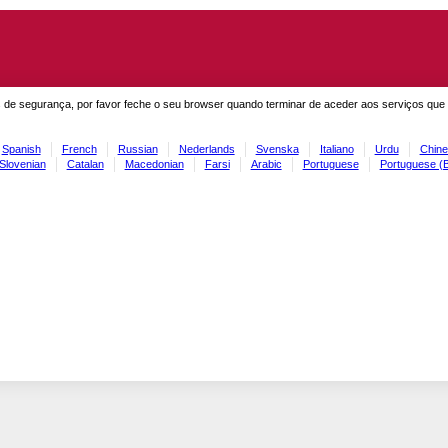
 de segurança, por favor feche o seu browser quando terminar de aceder aos serviços que
Spanish
French
Russian
Nederlands
Svenska
Italiano
Urdu
Chine
Slovenian
Catalan
Macedonian
Farsi
Arabic
Portuguese
Portuguese (B