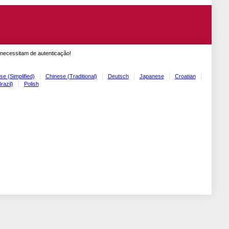
 necessitam de autenticação!
se (Simplified)
Chinese (Traditional)
Deutsch
Japanese
Croatian
razil)
Polish