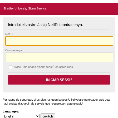
Bradley University Signin Service
Introdui el vostre Jasig NetID i contrasenya.
N
etID:
C
ontrasenya:
A
viseu-me abans d'obrir sessiÛ en altres llocs.
Per raons de seguretat, si us plau, tanqueu la sessiÛ i el vostre navegador web quan
hagi acabat d'accedir als serveis que requereixen autenticaciÛ.
Languages: