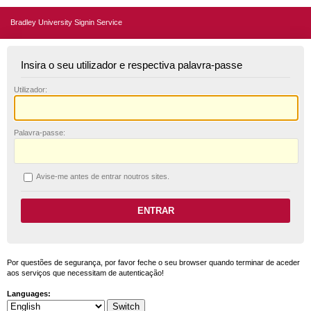
Bradley University Signin Service
Insira o seu utilizador e respectiva palavra-passe
U
tilizador:
P
alavra-passe:
A
vise-me antes de entrar noutros sites.
Por questões de segurança, por favor feche o seu browser quando terminar de aceder
aos serviços que necessitam de autenticação!
Languages: