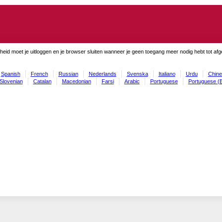
gheid moet je uitloggen en je browser sluiten wanneer je geen toegang meer nodig hebt tot af
Spanish
French
Russian
Nederlands
Svenska
Italiano
Urdu
Chine
Slovenian
Catalan
Macedonian
Farsi
Arabic
Portuguese
Portuguese (B