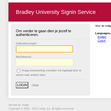
Bradley University Signin Service
Voor de veili
Om verder te gaan dien je jezelf te
Languages:
authenticeren.
English
Czech
G
ebruikersnaam:
W
achtwoord:
V
raag toestemming vooraleer me ingelogd door te
sturen naar andere sites.
Served by snape
Copyright © 2005 - 2012 Jasig, Inc. All rights reserved.