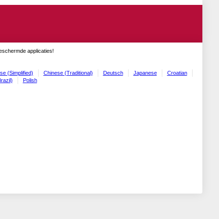
geschermde applicaties!
se (Simplified)
Chinese (Traditional)
Deutsch
Japanese
Croatian
razil)
Polish