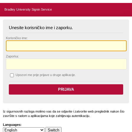
Bradley University Signin Service
Unesite korisničko ime i zaporku.
K
orisničko ime:
Z
aporka:
U
pozori me prije prijave u druge aplikacije.
Iz sigurnosnih razloga molimo vas da se odjavite i zatvorite web preglednik nakon što
završite s radom u aplikacijama koje zahtijevaju autentikaciju.
Languages: