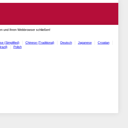
gen und Ihren Webbrowser schließen!
se (Simplified)
Chinese (Traditional)
Deutsch
Japanese
Croatian
razil)
Polish