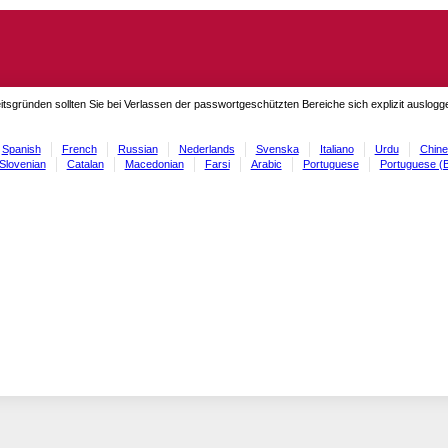
itsgründen sollten Sie bei Verlassen der passwortgeschützten Bereiche sich explizit auslog
Spanish
French
Russian
Nederlands
Svenska
Italiano
Urdu
Chine
Slovenian
Catalan
Macedonian
Farsi
Arabic
Portuguese
Portuguese (B