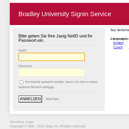
Bradley University Signin Service
Aus Sicherhe
Bitte geben Sie Ihre Jasig NetID und Ihr
Languages:
Passwort ein.
English
Czech
N
etID:
P
asswort:
Ich möchte ge
w
arnt werden, bevor ich mich in einen
anderen Bereich einlogge.
Served by snape
Copyright © 2005 - 2012 Jasig, Inc. All rights reserved.