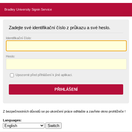
Bradley University Signin Service
Zadejte své identifikační číslo z průkazu a své heslo.
I
dentifikační číslo:
H
eslo:
U
pozornit před přihlášení k jíné aplikaci.
Z bezpečnostních důvodů se po ukončení práce odhlašte a zavřete okno prohlížeče !
Languages: