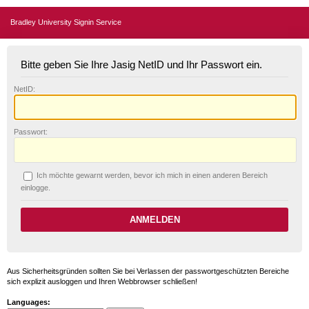
Bradley University Signin Service
Bitte geben Sie Ihre Jasig NetID und Ihr Passwort ein.
N
etID:
P
asswort:
Ich möchte ge
w
arnt werden, bevor ich mich in einen anderen Bereich
einlogge.
Aus Sicherheitsgründen sollten Sie bei Verlassen der passwortgeschützten Bereiche
sich explizit ausloggen und Ihren Webbrowser schließen!
Languages: