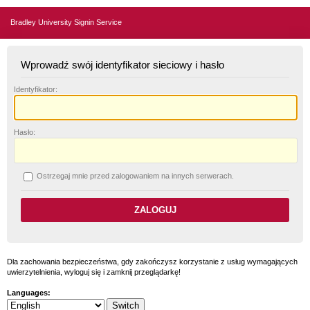
Bradley University Signin Service
Wprowadź swój identyfikator sieciowy i hasło
I
dentyfikator:
H
asło:
O
strzegaj mnie przed zalogowaniem na innych serwerach.
Dla zachowania bezpieczeństwa, gdy zakończysz korzystanie z usług wymagających
uwierzytelnienia, wyloguj się i zamknij przeglądarkę!
Languages: