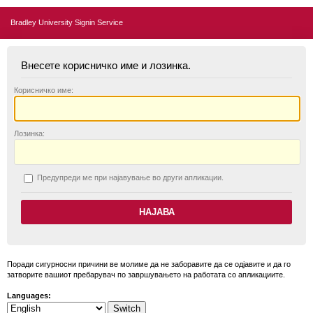
Bradley University Signin Service
Внесете корисничко име и лозинка.
К
орисничко име:
Л
озинка:
П
редупреди ме при најавување во други апликации.
Поради сигурносни причини ве молиме да не заборавите да се одјавите и да го
затворите вашиот пребарувач по завршувањето на работата со апликациите.
Languages: