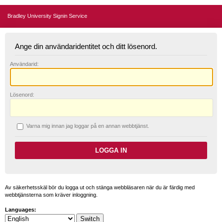
Bradley University Signin Service
Ange din användaridentitet och ditt lösenord.
A
nvändarid:
L
ösenord:
V
arna mig innan jag loggar på en annan webbtjänst.
Av säkerhetsskäl bör du logga ut och stänga webbläsaren när du är färdig med
webbtjänsterna som kräver inloggning.
Languages: