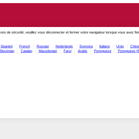
ons de sécurité, veuillez vous déconnecter et fermer votre navigateur lorsque vous avez fini
Spanish
French
Russian
Nederlands
Svenska
Italiano
Urdu
Chine
Slovenian
Catalan
Macedonian
Farsi
Arabic
Portuguese
Portuguese (B