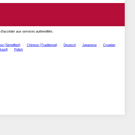
 d'accéder aux services authentifiés.
se (Simplified)
Chinese (Traditional)
Deutsch
Japanese
Croatian
razil)
Polish