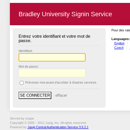
Bradley University Signin Service
Pour des rais
Entrez votre identifiant et votre mot de
Languages:
passe.
English
Czech
I
dentifiant:
M
ot de passe:
P
révenez-moi avant d'accéder à d'autres services.
Served by snape
Copyright © 2005 - 2012 Jasig, Inc. All rights reserved.
Powered by
Jasig Central Authentication Service 3.5.2.1