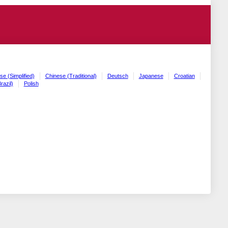
se (Simplified)
Chinese (Traditional)
Deutsch
Japanese
Croatian
razil)
Polish