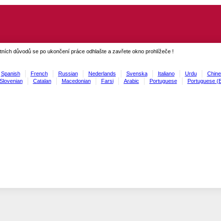
ních důvodů se po ukončení práce odhlašte a zavřete okno prohlížeče !
Spanish
French
Russian
Nederlands
Svenska
Italiano
Urdu
Chine
Slovenian
Catalan
Macedonian
Farsi
Arabic
Portuguese
Portuguese (B