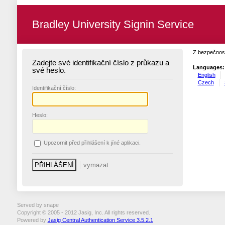
Bradley University Signin Service
Z bezpečnost
Zadejte své identifikační číslo z průkazu a
Languages:
své heslo.
English
Czech
I
dentifikační číslo:
H
eslo:
U
pozornit před přihlášení k jíné aplikaci.
Served by snape
Copyright © 2005 - 2012 Jasig, Inc. All rights reserved.
Powered by
Jasig Central Authentication Service 3.5.2.1