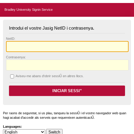
Bradley University Signin Service
Introdui el vostre Jasig NetID i contrasenya.
N
etID:
C
ontrasenya:
A
viseu-me abans d'obrir sessiÛ en altres llocs.
Per raons de seguretat, si us plau, tanqueu la sessiÛ i el vostre navegador web quan
hagi acabat d'accedir als serveis que requereixen autenticaciÛ.
Languages: