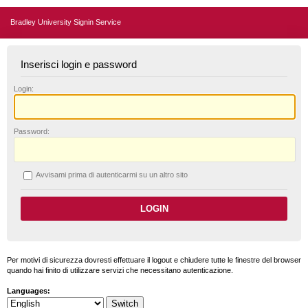
Bradley University Signin Service
Inserisci login e password
L
ogin:
P
assword:
A
vvisami prima di autenticarmi su un altro sito
Per motivi di sicurezza dovresti effettuare il logout e chiudere tutte le finestre del browser
quando hai finito di utilizzare servizi che necessitano autenticazione.
Languages: