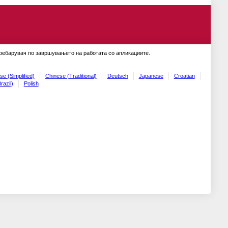
пребарувач по завршувањето на работата со апликациите.
se (Simplified)
Chinese (Traditional)
Deutsch
Japanese
Croatian
razil)
Polish