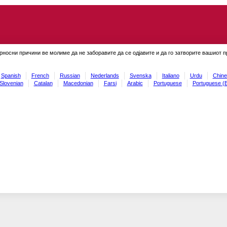
рносни причини ве молиме да не заборавите да се одјавите и да го затворите вашиот 
Spanish
French
Russian
Nederlands
Svenska
Italiano
Urdu
Chine
Slovenian
Catalan
Macedonian
Farsi
Arabic
Portuguese
Portuguese (B