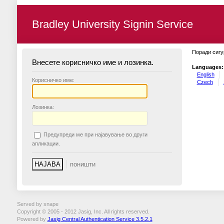
Bradley University Signin Service
Поради сигу
Внесете корисничко име и лозинка.
Languages:
English
К
орисничко име:
Czech
Л
озинка:
П
редупреди ме при најавување во други
апликации.
Served by snape
Copyright © 2005 - 2012 Jasig, Inc. All rights reserved.
Powered by
Jasig Central Authentication Service 3.5.2.1