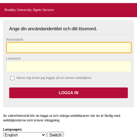
Bradley University Signin Service
Ange din användaridentitet och ditt lösenord.
A
nvändarid:
L
ösenord:
V
arna mig innan jag loggar på en annan webbtjänst.
Av säkerhetsskäl bör du logga ut och stänga webbläsaren när du är färdig med
webbtjänsterna som kräver inloggning.
Languages: