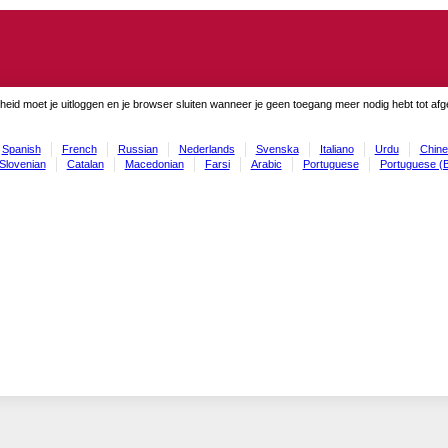
gheid moet je uitloggen en je browser sluiten wanneer je geen toegang meer nodig hebt tot af
Spanish
French
Russian
Nederlands
Svenska
Italiano
Urdu
Chine
Slovenian
Catalan
Macedonian
Farsi
Arabic
Portuguese
Portuguese (B