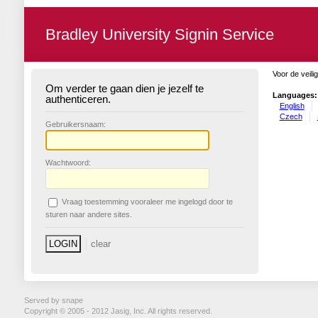
Bradley University Signin Service
Voor de veili
Om verder te gaan dien je jezelf te
Languages:
authenticeren.
English
Czech
G
ebruikersnaam:
W
achtwoord:
V
raag toestemming vooraleer me ingelogd door te
sturen naar andere sites.
Served by snape
Copyright © 2005 - 2012 Jasig, Inc. All rights reserved.