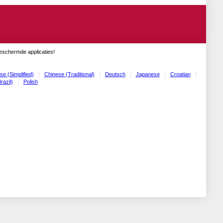
geschermde applicaties!
se (Simplified)
Chinese (Traditional)
Deutsch
Japanese
Croatian
razil)
Polish