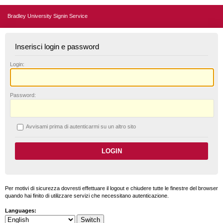
Bradley University Signin Service
Inserisci login e password
L
ogin:
P
assword:
A
vvisami prima di autenticarmi su un altro sito
Per motivi di sicurezza dovresti effettuare il logout e chiudere tutte le finestre del browser
quando hai finito di utilizzare servizi che necessitano autenticazione.
Languages: