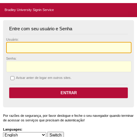
Bradley University Signin Service
Entre com seu usuário e Senha
U
suário:
S
enha:
A
visar anter de logar em outros sites.
Por razões de segurança, por favor deslogue e feche o seu navegador quando terminar
de acessar os serviços que precisam de autenticação!
Languages: