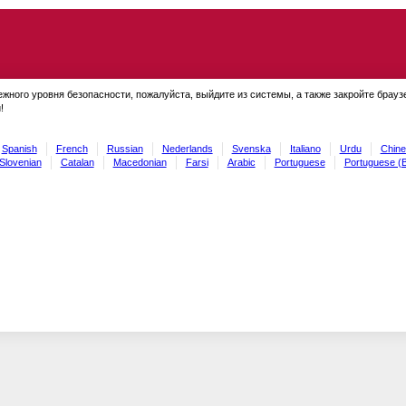
ежного уровня безопасности, пожалуйста, выйдите из системы, а также закройте брауз
!
Spanish
French
Russian
Nederlands
Svenska
Italiano
Urdu
Chine
Slovenian
Catalan
Macedonian
Farsi
Arabic
Portuguese
Portuguese (B