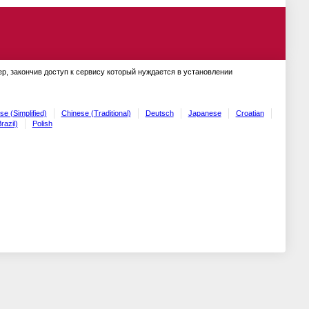
ер, закончив доступ к сервису который нуждается в установлении
se (Simplified)
Chinese (Traditional)
Deutsch
Japanese
Croatian
razil)
Polish