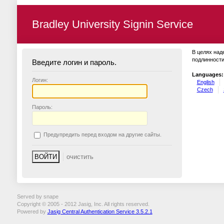
Bradley University Signin Service
В целях над
подлинности
Введите логин и пароль.
Languages:
Логин:
English
Czech
П
ароль:
П
редупредить перед входом на другие сайты.
Served by snape
Copyright © 2005 - 2012 Jasig, Inc. All rights reserved.
Powered by
Jasig Central Authentication Service 3.5.2.1