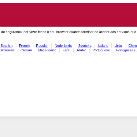
 de segurança, por favor feche o seu browser quando terminar de aceder aos serviços que
Spanish
French
Russian
Nederlands
Svenska
Italiano
Urdu
Chine
Slovenian
Catalan
Macedonian
Farsi
Arabic
Portuguese
Portuguese (B