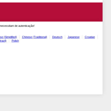
 necessitam de autenticação!
se (Simplified)
Chinese (Traditional)
Deutsch
Japanese
Croatian
razil)
Polish