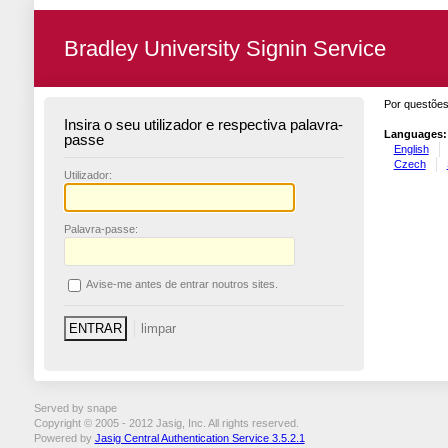
Bradley University Signin Service
Por questões
Insira o seu utilizador e respectiva palavra-
Languages:
passe
English
Czech
U
tilizador:
P
alavra-passe:
A
vise-me antes de entrar noutros sites.
Served by snape
Copyright © 2005 - 2012 Jasig, Inc. All rights reserved.
Powered by
Jasig Central Authentication Service 3.5.2.1