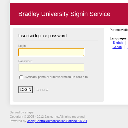
Bradley University Signin Service
Per motivi di 
Inserisci login e password
Languages:
English
L
ogin:
Czech
P
assword:
A
vvisami prima di autenticarmi su un altro sito
Served by snape
Copyright © 2005 - 2012 Jasig, Inc. All rights reserved.
Powered by
Jasig Central Authentication Service 3.5.2.1