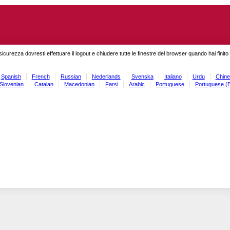
sicurezza dovresti effettuare il logout e chiudere tutte le finestre del browser quando hai finit
Spanish
French
Russian
Nederlands
Svenska
Italiano
Urdu
Chine
Slovenian
Catalan
Macedonian
Farsi
Arabic
Portuguese
Portuguese (B