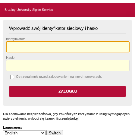
Bradley University Signin Service
Wprowadź swój identyfikator sieciowy i hasło
I
dentyfikator:
H
asło:
O
strzegaj mnie przed zalogowaniem na innych serwerach.
Dla zachowania bezpieczeństwa, gdy zakończysz korzystanie z usług wymagających
uwierzytelnienia, wyloguj się i zamknij przeglądarkę!
Languages: