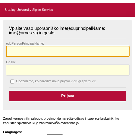
Bradley University Signin Service
Vpišite vašo uporabniško ime(eduprincipalName:
ime@arnes.si) in geslo.
edu
PersonPrincipalName:
G
eslo:
O
pozori me, ko naredim novo prijavo v drugi spletni vir.
Zaradi varnostnih razlogov, prosimo, da naredite odjavo in zaprete brskalnik, ko
zapustite spletni vir, ki je zahteval vašo avtentikacijo.
Languages: