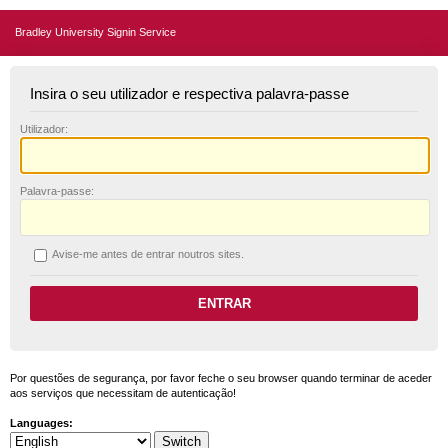
Bradley University Signin Service
Insira o seu utilizador e respectiva palavra-passe
U
tilizador:
P
alavra-passe:
A
vise-me antes de entrar noutros sites.
Por questões de segurança, por favor feche o seu browser quando terminar de aceder
aos serviços que necessitam de autenticação!
Languages: