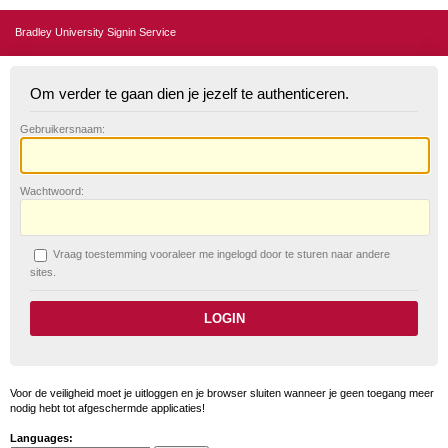
Bradley University Signin Service
Om verder te gaan dien je jezelf te authenticeren.
G
ebruikersnaam:
W
achtwoord:
V
raag toestemming vooraleer me ingelogd door te sturen naar andere
sites.
Voor de veiligheid moet je uitloggen en je browser sluiten wanneer je geen toegang meer
nodig hebt tot afgeschermde applicaties!
Languages: