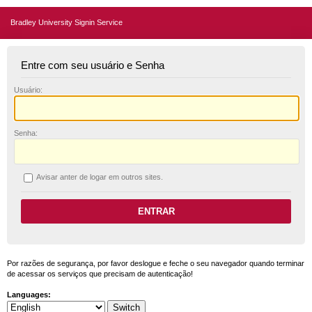
Bradley University Signin Service
Entre com seu usuário e Senha
U
suário:
S
enha:
A
visar anter de logar em outros sites.
Por razões de segurança, por favor deslogue e feche o seu navegador quando terminar
de acessar os serviços que precisam de autenticação!
Languages: