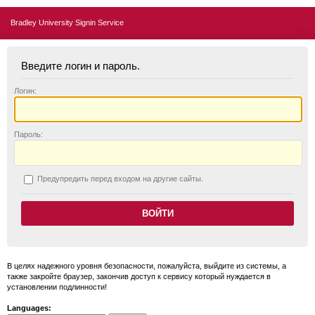
Bradley University Signin Service
Введите логин и пароль.
Логин:
П
ароль:
П
редупредить перед входом на другие сайты.
В целях надежного уровня безопасности, пожалуйста, выйдите из системы, а
также закройте браузер, закончив доступ к сервису который нуждается в
установлении подлинности!
Languages: