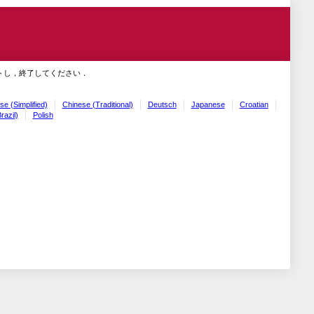
トし，終了してください．
se (Simplified)
Chinese (Traditional)
Deutsch
Japanese
Croatian
razil)
Polish