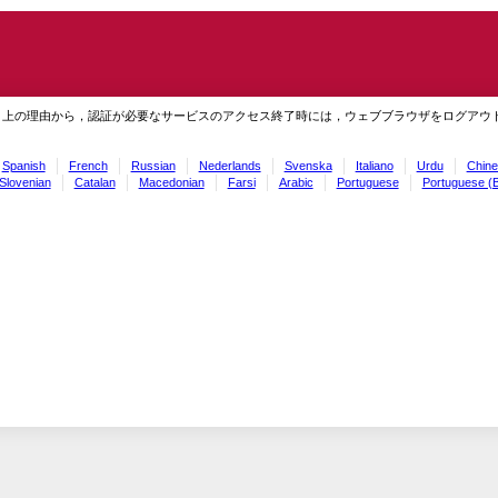
ィ上の理由から，認証が必要なサービスのアクセス終了時には，ウェブブラウザをログアウ
Spanish
French
Russian
Nederlands
Svenska
Italiano
Urdu
Chine
Slovenian
Catalan
Macedonian
Farsi
Arabic
Portuguese
Portuguese (B